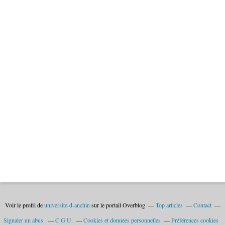
Voir le profil de
universite-d-anchin
sur le portail Overblog
Top articles
Contact
Signaler un abus
C.G.U.
Cookies et données personnelles
Préférences cookies