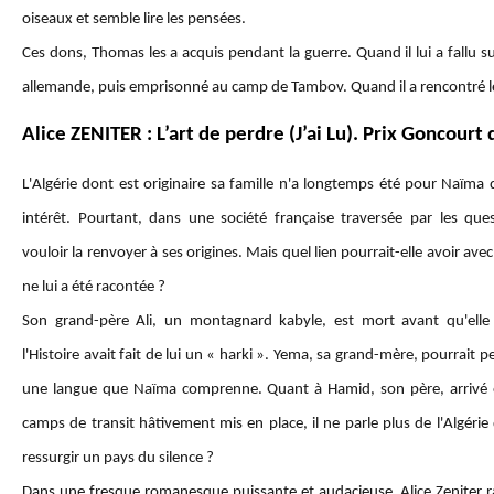
oiseaux et semble lire les pensées.
Ces dons, Thomas les a acquis pendant la guerre. Quand il lui a fallu s
allemande, puis emprisonné au camp de Tambov. Quand il a rencontré le
Alice ZENITER : L’art de perdre (J’ai Lu). Prix Goncour
L'Algérie dont est originaire sa famille n'a longtemps été pour Naïma
intérêt. Pourtant, dans une société française traversée par les ques
vouloir la renvoyer à ses origines. Mais quel lien pourrait-elle avoir avec
ne lui a été racontée ?
Son grand-père Ali, un montagnard kabyle, est mort avant qu'elle
l'Histoire avait fait de lui un « harki ». Yema, sa grand-mère, pourrait
une langue que Naïma comprenne. Quant à Hamid, son père, arrivé e
camps de transit hâtivement mis en place, il ne parle plus de l'Algér
ressurgir un pays du silence ?
Dans une fresque romanesque puissante et audacieuse, Alice Zeniter ra