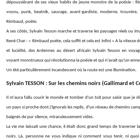
dépoussiérant de ses vieux habits de jeune monstre de la poésie : 
voyou, punk, beatnik, sauvage, avant-gardiste, moderne, trouvère, f
Rimbaud, poète.
A ses côtés, Sylvain Tesson marche et traverse les paysages réels ou ima
René Char : « Rimbaud poète, cela suffit et cela est infini » A la vitesse 
et lucidité, des Ardennes au désert africain Sylvain Tesson en voya
voyant monstrueux qui révolutionna la poésie et qui n'avait qu'un ennem
Un été particulièrement incandescent où la route est une illumination.
Sylvain TESSON : Sur les chemins noirs (Gallimard et Co
Il m'aura fallu courir le monde et tomber d'un toit pour saisir que je 
un pays si proche dont j'ignorais les replis, d'un réseau de chemins ca
baignés de pur silence, miraculeusement vides.
La vie me laissait une chance, il était donc grand temps de traverser 
noirs.
Là, personne ne vous indique ni comment vous tenir, ni quoi 