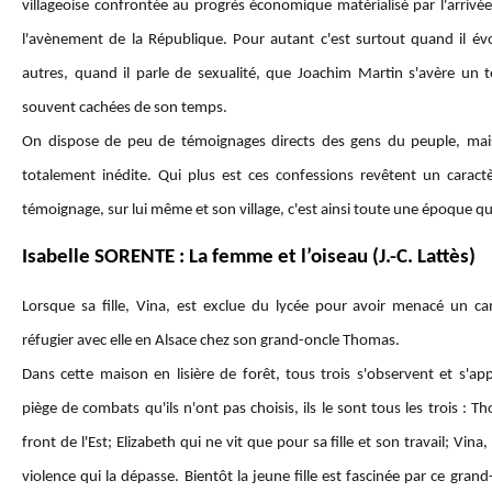
villageoise confrontée au progrès économique matérialisé par l'arrivé
l'avènement de la République. Pour autant c'est surtout quand il év
autres, quand il parle de sexualité, que Joachim Martin s'avère u
souvent cachées de son temps.
On dispose de peu de témoignages directs des gens du peuple, mais
totalement inédite. Qui plus est ces confessions revêtent un caract
témoignage, sur lui même et son village, c'est ainsi toute une époque qui
Isabelle SORENTE : La femme et l’oiseau (J.-C. Lattès)
Lorsque sa fille, Vina, est exclue du lycée pour avoir menacé un c
réfugier avec elle en Alsace chez son grand-oncle Thomas.
Dans cette maison en lisière de forêt, tous trois s'observent et s'ap
piège de combats qu'ils n'ont pas choisis, ils le sont tous les trois : 
front de l'Est; Elizabeth qui ne vit que pour sa fille et son travail; Vi
violence qui la dépasse. Bientôt la jeune fille est fascinée par ce gra