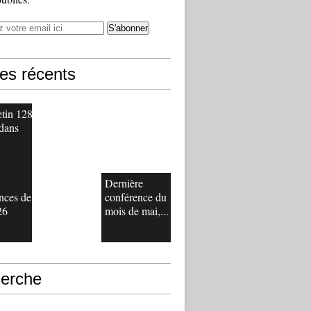
les récents
etin 128
 dans
Dernière
nces de
conférence du
26
mois de mai,...
erche