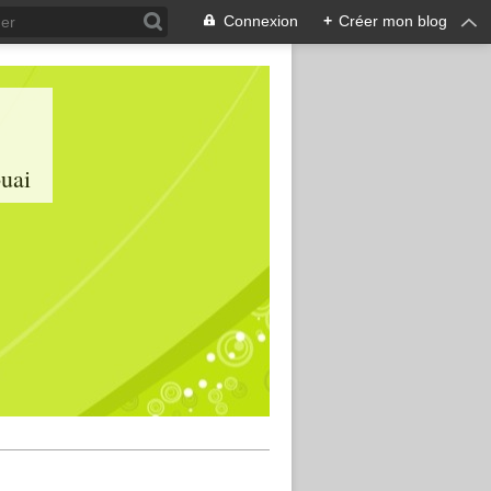
Connexion
+
Créer mon blog
ouai