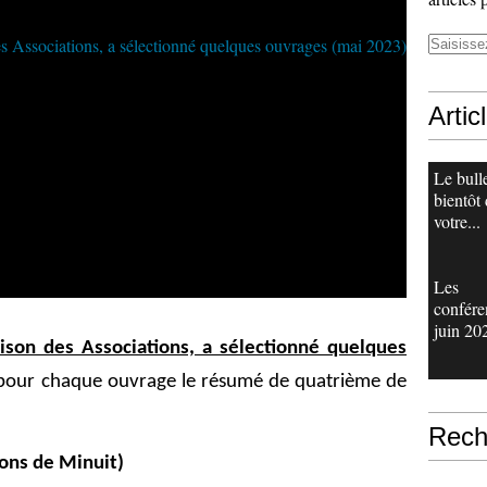
Artic
Le bull
bientôt
votre...
Les
confére
juin 20
aison des Associations, a sélectionné quelques
 pour chaque ouvrage le résumé de quatrième de
Rech
ions de Minuit)