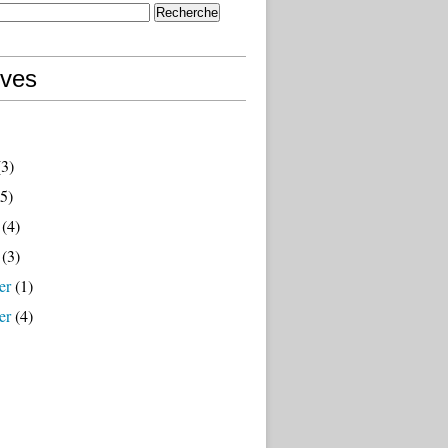
ives
3)
5)
(4)
(3)
er
(1)
er
(4)