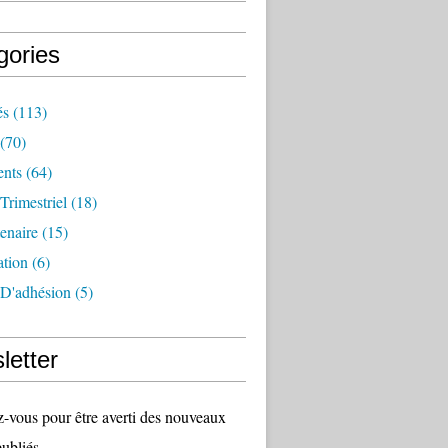
gories
és
(113)
(70)
nts
(64)
 Trimestriel
(18)
tenaire
(15)
ation
(6)
 D'adhésion
(5)
letter
vous pour être averti des nouveaux
publiés.