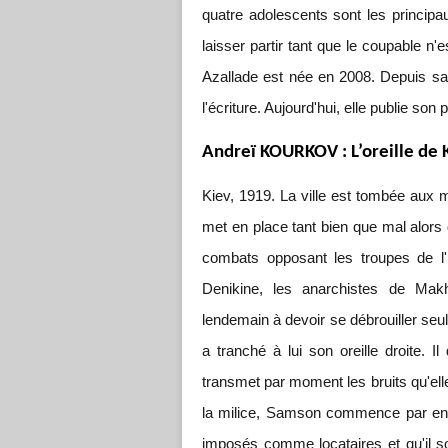
quatre adolescents sont les principa
laisser partir tant que le coupable n'
Azallade est née en 2008. Depuis sa
l'écriture. Aujourd'hui, elle publie son
Andreï KOURKOV : L’oreille de K
Kiev, 1919. La ville est tombée aux 
met en place tant bien que mal alors q
combats opposant les troupes de l'i
Denikine, les anarchistes de Mak
lendemain à devoir se débrouiller seu
a tranché à lui son oreille droite. I
transmet par moment les bruits qu'el
la milice, Samson commence par enqu
imposés comme locataires et qu'il s