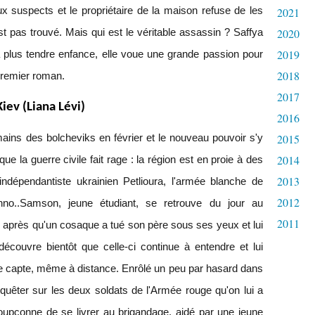
ux suspects et le propriétaire de la maison refuse de les
2021
2020
est pas trouvé. Mais qui est le véritable assassin ? Saffya
2019
 plus tendre enfance, elle voue une grande passion pour
2018
 premier roman.
2017
iev (Liana Lévi)
2016
2015
mains des bolcheviks en février et le nouveau pouvoir s'y
2014
ue la guerre civile fait rage : la région est en proie à des
2013
ndépendantiste ukrainien Petlioura, l'armée blanche de
2012
hno..Samson, jeune étudiant, se retrouve du jour au
2011
l après qu'un cosaque a tué son père sous ses yeux et lui
l découvre bientôt que celle-ci continue à entendre et lui
le capte, même à distance. Enrôlé un peu par hasard dans
êter sur les deux soldats de l'Armée rouge qu'on lui a
oupçonne de se livrer au brigandage, aidé par une jeune