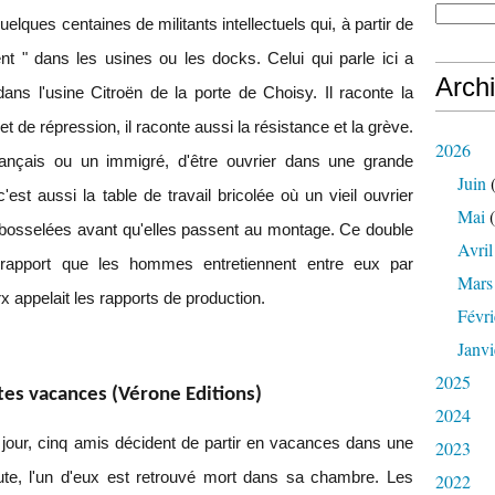
quelques centaines de militants intellectuels qui, à partir de
ent " dans les usines ou les docks. Celui qui parle ici a
Arch
s l'usine Citroën de la porte de Choisy. Il raconte la
t de répression, il raconte aussi la résistance et la grève.
2026
rançais ou un immigré, d'être ouvrier dans une grande
Juin
(
c'est aussi la table de travail bricolée où un vieil ouvrier
Mai
(
ou bosselées avant qu'elles passent au montage. Ce double
Avril
e rapport que les hommes entretiennent entre eux par
Mars
rx appelait les rapports de production.
Févri
Janvi
2025
es vacances (Vérone Editions)
2024
our, cinq amis décident de partir en vacances dans une
2023
ute, l'un d'eux est retrouvé mort dans sa chambre. Les
2022