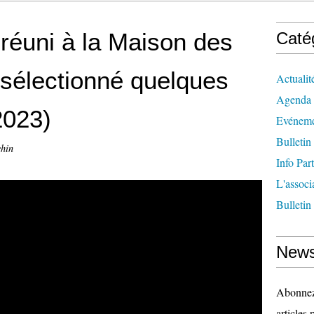
 réuni à la Maison des
Caté
 sélectionné quelques
Actualit
Agenda
2023)
Evéneme
Bulletin
chin
Info Par
L'associ
Bulletin
News
Abonnez-
articles 